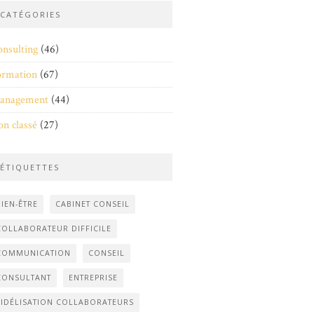
CATÉGORIES
nsulting
(46)
ormation
(67)
anagement
(44)
n classé
(27)
ÉTIQUETTES
BIEN-ÊTRE
CABINET CONSEIL
COLLABORATEUR DIFFICILE
COMMUNICATION
CONSEIL
CONSULTANT
ENTREPRISE
FIDÉLISATION COLLABORATEURS