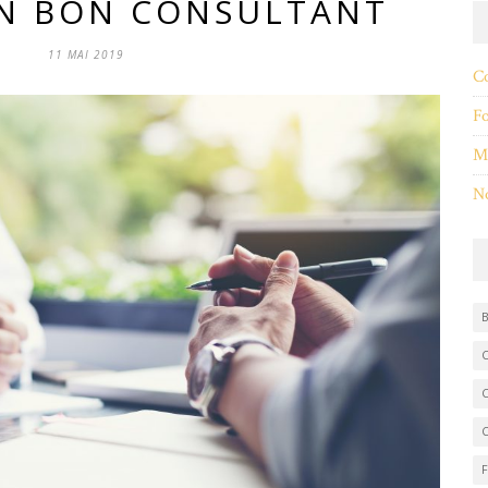
UN BON CONSULTANT
11 MAI 2019
Co
F
M
No