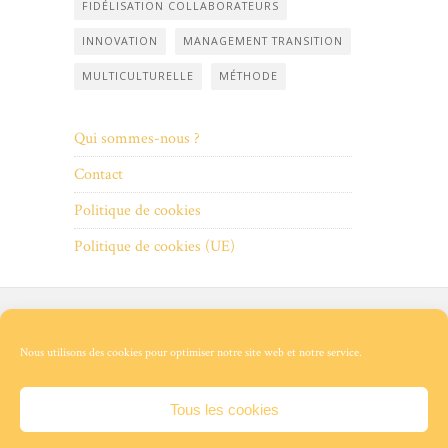
FIDÉLISATION COLLABORATEURS
INNOVATION
MANAGEMENT TRANSITION
MULTICULTURELLE
MÉTHODE
Qui sommes-nous ?
Contact
Politique de cookies
Politique de cookies (UE)
Qui
Contact
Politique
Politique
sommes-
de
de
Nous utilisons des cookies pour optimiser notre site web et notre service.
nous ?
cookies
cookies
(UE)
Tous les cookies