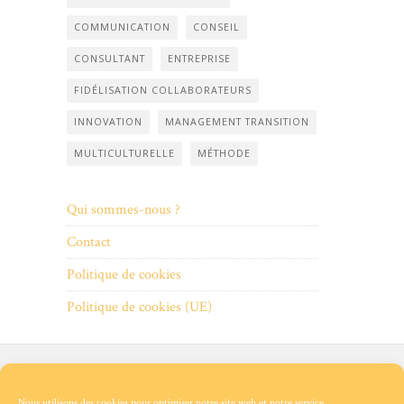
COMMUNICATION
CONSEIL
CONSULTANT
ENTREPRISE
FIDÉLISATION COLLABORATEURS
INNOVATION
MANAGEMENT TRANSITION
MULTICULTURELLE
MÉTHODE
Qui sommes-nous ?
Contact
Politique de cookies
Politique de cookies (UE)
Qui
Contact
Politique
Politique
sommes-
de
de
Nous utilisons des cookies pour optimiser notre site web et notre service.